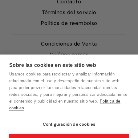
Contacto
Términos del servicio
Política de reembolso
Condiciones de Venta
Quiénes somos
Política de Cookies
Sobre las cookies en este sitio web
Usamos cookies para recolectar y analizar información
Protección de Datos
relacionada con el uso y desempeño de nuestro sitio web
Blog EN
para poder proveer funcionalidades relacionadas con las
redes sociales, y para mejorar y personalizar adecuadamente
Blog FR
el contenido y publicidad en nuestro sitio web.
Política de
Blog DE
cookies
Blog IT
Vuelvo en un momento. Recuerda que
Configuración de cookies
nuestro horario de atención al cliente es de
10 a 15 horas.