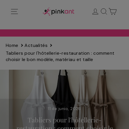
Ir
Navegación
Ingresar
Buscar
Carrit
directamente
al
contenido
Home
Actualités
Tabliers pour l'hôtellerie-restauration : comment
choisir le bon modèle, matériau et taille
11 de junio, 2026
Tabliers pour l'hôtellerie-
restauration : comment choisir le