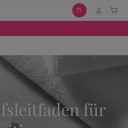
Ingresar
Carri
fsleitfaden für