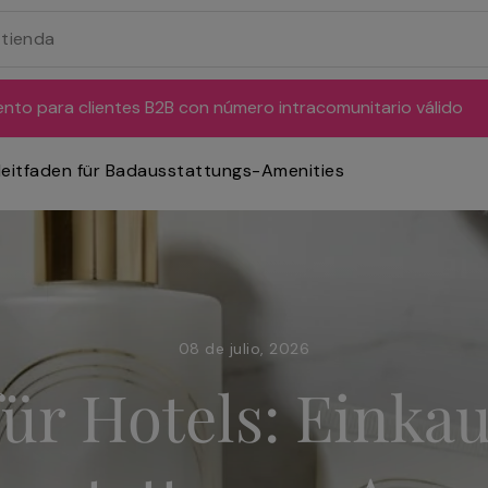
ento para clientes B2B con número intracomunitario válido
sleitfaden für Badausstattungs-Amenities
08 de julio, 2026
r Hotels: Einkau