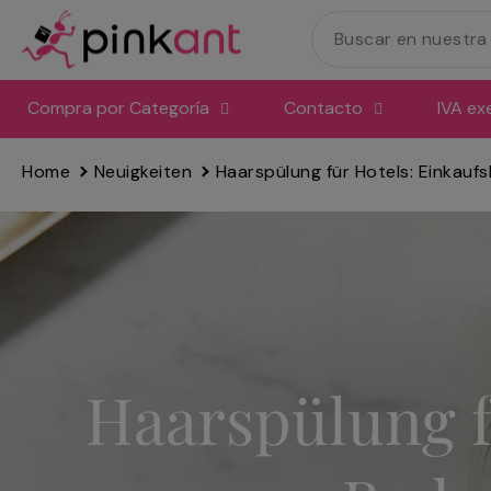
Ir
directamente
al
contenido
Compra por Categoría
Contacto
IVA ex
Home
Neuigkeiten
Haarspülung für Hotels: Einkauf
Haarspülung fü