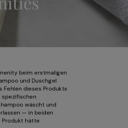
ities
menity beim erstmaligen
Shampoo und Duschgel
s Fehlen dieses Produkts
 spezifischen
elshampoo wäscht und
rlassen — in beiden
n Produkt hätte