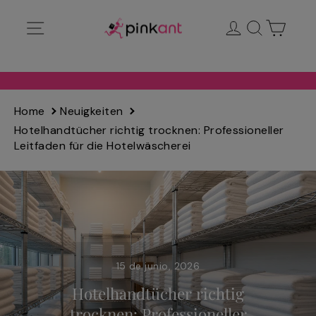
Ir
Navegación
Ingresar
Buscar
Carrit
directamente
al
contenido
Home
Neuigkeiten
Hotelhandtücher richtig trocknen: Professioneller
Leitfaden für die Hotelwäscherei
15 de junio, 2026
Hotelhandtücher richtig
trocknen: Professioneller