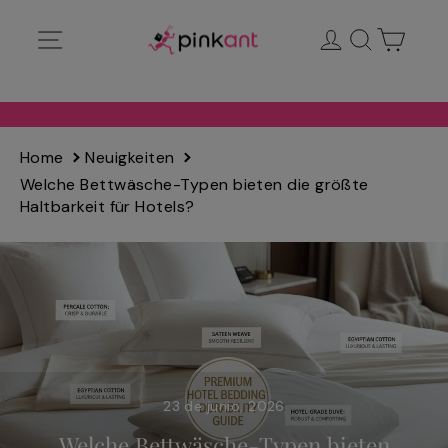
Ir
Navegación
Ingresar
Buscar
Carrit
directamente
al
contenido
Home
Neuigkeiten
Welche Bettwäsche-Typen bieten die größte
Haltbarkeit für Hotels?
23 de junio, 2026
Welche Bettwäsche-Typen bieten