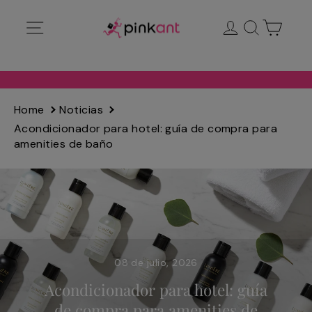
Ir
Navegación
Ingresar
Buscar
Carrit
directamente
al
contenido
Home
Noticias
Acondicionador para hotel: guía de compra para
amenities de baño
08 de julio, 2026
Acondicionador para hotel: guía
de compra para amenities de