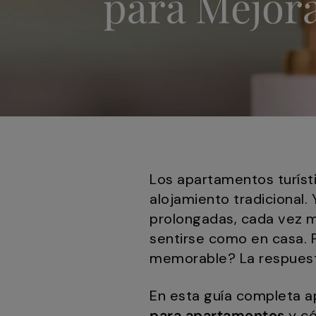
para Mejora
Los apartamentos turíst
alojamiento tradicional.
prolongadas, cada vez m
sentirse como en casa. P
memorable? La respuesta
En esta guía completa a
para apartamentos
y có