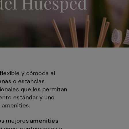
 del Huésped
flexible y cómoda al
anas o estancias
ionales que les permitan
iento estándar y uno
 amenities.
los mejores
amenities
niones, puntuaciones y