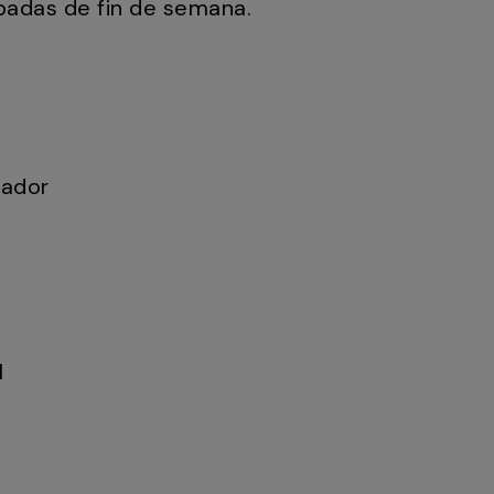
padas de fin de semana.
nador
l