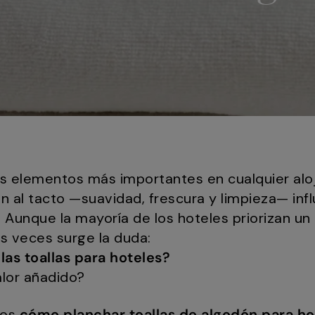
os elementos más importantes en cualquier aloj
 al tacto —suavidad, frescura y limpieza— inf
Aunque la mayoría de los hoteles priorizan un 
s veces surge la duda:
las toallas para hoteles?
lor añadido?
mos
cómo planchar toallas de algodón para ho