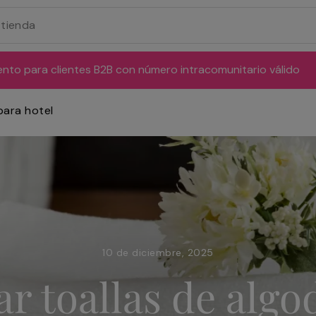
ento para clientes B2B con número intracomunitario válido
para hotel
10 de diciembre, 2025
 toallas de algo