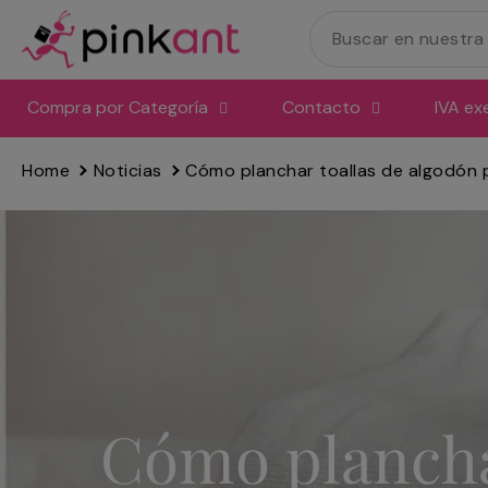
Ir
directamente
al
contenido
Compra por Categoría
Contacto
IVA ex
Home
Noticias
Cómo planchar toallas de algodón 
Cómo planchar