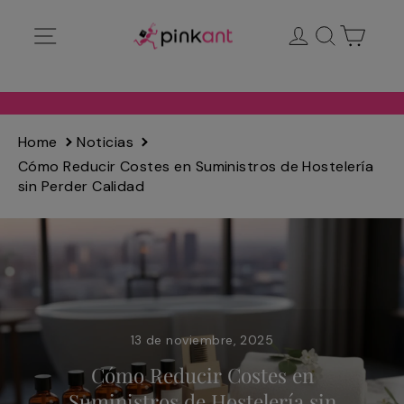
Ir
Navegación
Ingresar
Buscar
Carrit
directamente
al
contenido
Home
Noticias
Cómo Reducir Costes en Suministros de Hostelería
sin Perder Calidad
13 de noviembre, 2025
Cómo Reducir Costes en
Suministros de Hostelería sin