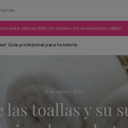
ento para clientes B2B con número intracomunitario válido
dad: Guía profesional para hotelería
15 de agosto, 2025
 las toallas y su 