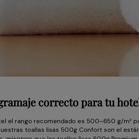
gramaje correcto para tu hote
tel el rango recomendado es 500–650 g/m² por
 Nuestras
toallas lisas 500g Confort
son el están
as, mientras que las
toallas lisas 500g Premium