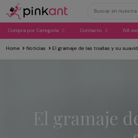
Ir
directamente
al
contenido
Compra por Categoría
Contacto
IVA ex
Home
Noticias
El gramaje de las toallas y su suavi
El gramaje de