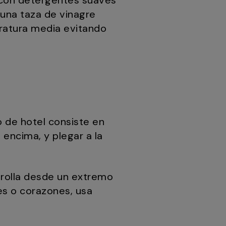
s con detergentes suaves
 una taza de vinagre
eratura media evitando
 de hotel consiste en
o encima, y plegar a la
enrolla desde un extremo
es o corazones, usa