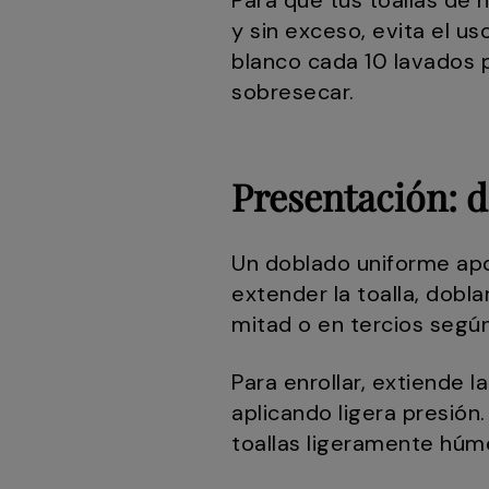
Para que tus toallas de 
y sin exceso, evita el u
blanco cada 10 lavados 
sobresecar.
Presentación: d
Un doblado uniforme apo
extender la toalla, dobla
mitad o en tercios segú
Para enrollar, extiende 
aplicando ligera presión
toallas ligeramente húme