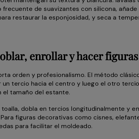
hotel mantengan su textura y blancura: lávala
so frecuente de suavizantes con silicona, añade
para restaurar la esponjosidad, y seca a temp
oblar, enrollar y hacer figuras
rta orden y profesionalismo. El método clásico
r un tercio hacia el centro y luego el otro terci
n el tamaño del estante.
la toalla, dobla en tercios longitudinalmente y 
. Para figuras decorativas como cisnes, elefant
das para facilitar el moldeado.