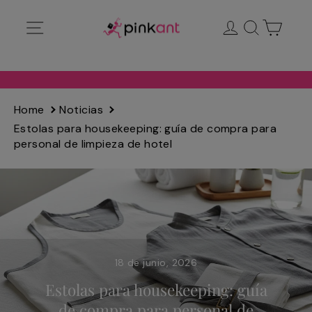
Ir
Navegación
Ingresar
Buscar
Carrit
directamente
al
contenido
Home
Noticias
Estolas para housekeeping: guía de compra para
personal de limpieza de hotel
18 de junio, 2026
Estolas para housekeeping: guía
de compra para personal de