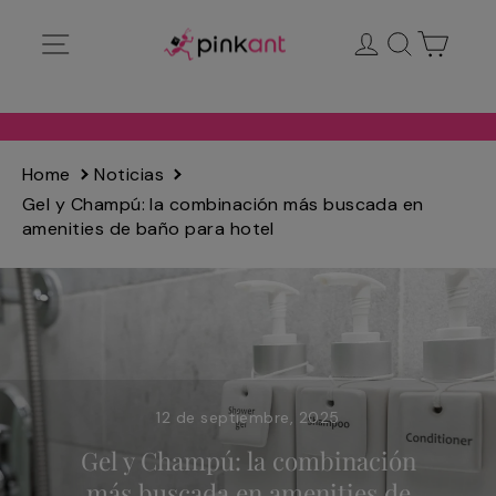
Ir
Navegación
Ingresar
Buscar
Carrit
directamente
al
contenido
Home
Noticias
Gel y Champú: la combinación más buscada en
amenities de baño para hotel
12 de septiembre, 2025
Gel y Champú: la combinación
más buscada en amenities de