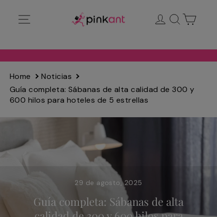
Ir
Navegación
Ingresar
Buscar
Carrit
directamente
al
contenido
Home
Noticias
Guía completa: Sábanas de alta calidad de 300 y
600 hilos para hoteles de 5 estrellas
29 de agosto, 2025
Guía completa: Sábanas de alta
calidad de 300 y 600 hilos para