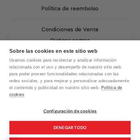
Política de reembolso
Condiciones de Venta
Quiénes somos
Política de Cookies
Sobre las cookies en este sitio web
Usamos cookies para recolectar y analizar información
Protección de Datos
relacionada con el uso y desempeño de nuestro sitio web
Blog EN
para poder proveer funcionalidades relacionadas con las
redes sociales, y para mejorar y personalizar adecuadamente
Blog FR
el contenido y publicidad en nuestro sitio web.
Política de
Blog DE
cookies
Blog IT
Vuelvo en un momento. Recuerda que
Configuración de cookies
nuestro horario de atención al cliente es de
10 a 15 horas.
DENEGAR TODO