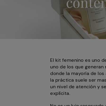
conten
El kit femenino es uno d
uno de los que generan 
donde la mayoría de lo
la práctica suele ser ma
un nivel de atención y s
explícita.
No es un lujo reservado 