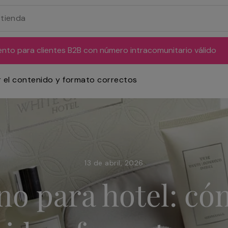
ento para clientes B2B con número intracomunitario válido
r el contenido y formato correctos
13 de abril, 2026
no para hotel: cóm