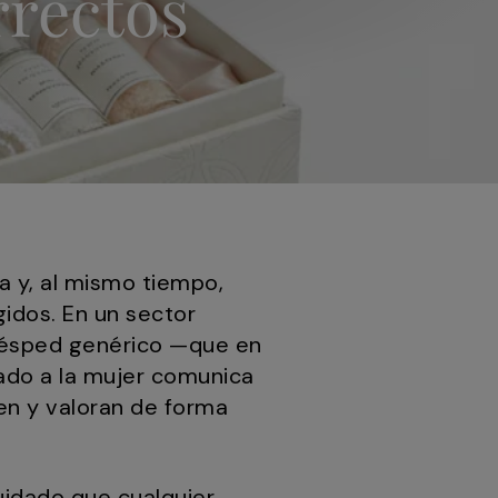
rrectos
a y, al mismo tiempo,
idos. En un sector
uésped genérico —que en
tado a la mujer comunica
cen y valoran de forma
cuidado que cualquier