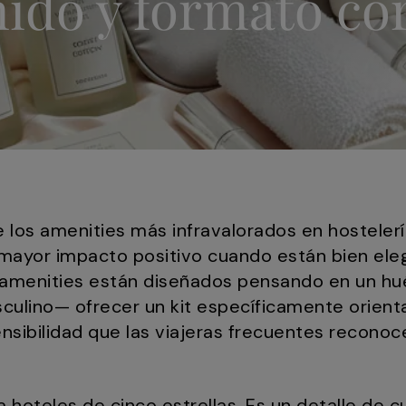
ido y formato co
e los amenities más infravalorados en hostelerí
mayor impacto positivo cuando están bien eleg
s amenities están diseñados pensando en un h
sculino— ofrecer un kit específicamente orien
ensibilidad que las viajeras frecuentes recono
a hoteles de cinco estrellas. Es un detalle de 