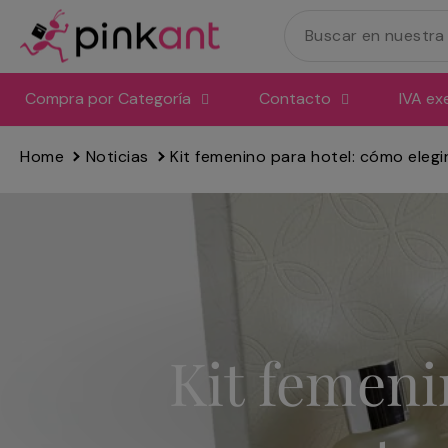
Ir
directamente
al
contenido
Compra por Categoría
Contacto
IVA ex
Home
Noticias
Kit femenino para hotel: cómo elegi
Kit femeni