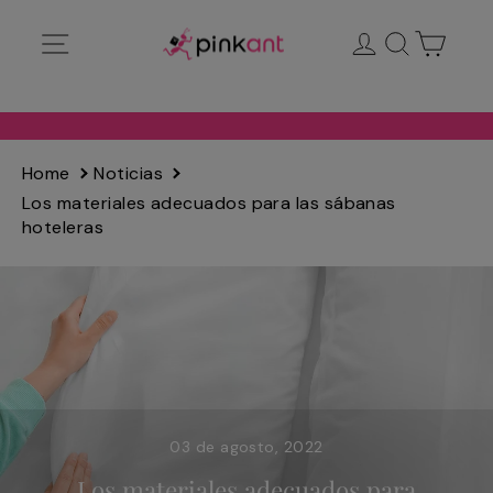
Ir
Navegación
Ingresar
Buscar
Carrit
directamente
al
contenido
Home
Noticias
Los materiales adecuados para las sábanas
hoteleras
03 de agosto, 2022
Los materiales adecuados para