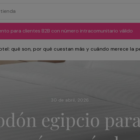
ento para clientes B2B con número intracomunitario válido
otel: qué son, por qué cuestan más y cuándo merece la p
30 de abril, 2026
odón egipcio para 