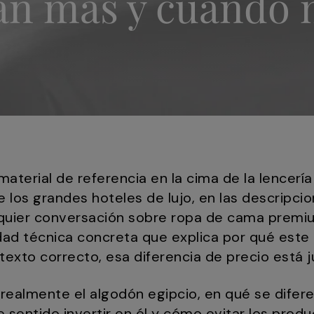
an más y cuándo 
 material de referencia en la cima de la lencerí
e los grandes hoteles de lujo, en las descripcio
alquier conversación sobre ropa de cama premiu
idad técnica concreta que explica por qué este
texto correcto, esa diferencia de precio está ju
 realmente el algodón egipcio, en qué se difer
 sentido invertir en él y cómo evitar los prod