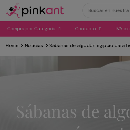
Ir
directamente
al
contenido
Compra por Categoría
Contacto
IVA ex
Home
Noticias
Sábanas de algodón egipcio para h
Sábanas de alg