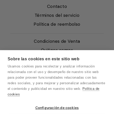
Contacto
Términos del servicio
Política de reembolso
Condiciones de Venta
Quiénes somos
Política de Cookies
Sobre las cookies en este sitio web
Usamos cookies para recolectar y analizar información
Protección de Datos
relacionada con el uso y desempeño de nuestro sitio web
Blog EN
para poder proveer funcionalidades relacionadas con las
redes sociales, y para mejorar y personalizar adecuadamente
Blog FR
el contenido y publicidad en nuestro sitio web.
Política de
Blog DE
cookies
Blog IT
Vuelvo en un momento. Recuerda que
Configuración de cookies
nuestro horario de atención al cliente es de