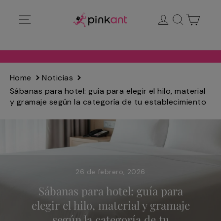
Ir
Navegación
Ingresar
Buscar
Carrit
directamente
al
contenido
Home
Noticias
Sábanas para hotel: guía para elegir el hilo, material
y gramaje según la categoría de tu establecimiento
26 de febrero, 2026
Sábanas para hotel: guía para
elegir el hilo, material y gramaje
según la categoría de tu