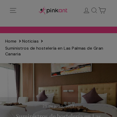
Ir
Navegación
Ingresar
Buscar
Carrit
directamente
al
contenido
Home
Noticias
Suministros de hostelería en Las Palmas de Gran
Canaria
25 de junio, 2023
Suministros de hostelería en Las