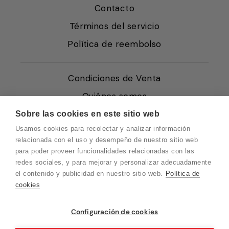
Contacto
Términos del servicio
Política de reembolso
Condiciones de Venta
Quiénes somos
Política de Cookies
Sobre las cookies en este sitio web
Usamos cookies para recolectar y analizar información
Protección de Datos
relacionada con el uso y desempeño de nuestro sitio web
Blog EN
para poder proveer funcionalidades relacionadas con las
redes sociales, y para mejorar y personalizar adecuadamente
Blog FR
el contenido y publicidad en nuestro sitio web.
Política de
Blog DE
cookies
Blog IT
Vuelvo en un momento. Recuerda que
Configuración de cookies
nuestro horario de atención al cliente es de
10 a 15 horas.