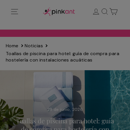
Ir
Navegación
Ingresar
Buscar
Carrit
directamente
al
contenido
Home
Noticias
Toallas de piscina para hotel: guía de compra para
hostelería con instalaciones acuáticas
29 de junio, 2026
Toallas de piscina para hotel: guía
de compra para hostelería con