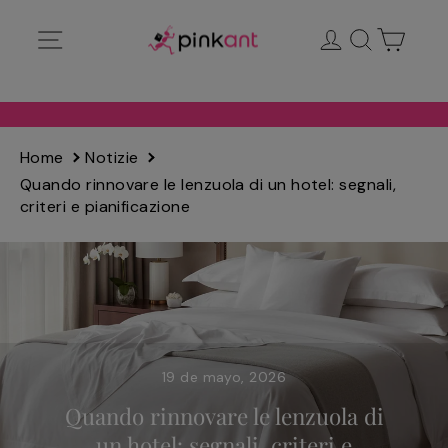
Ir
Navegación
Ingresar
Buscar
Carrit
directamente
al
contenido
Home
Notizie
Quando rinnovare le lenzuola di un hotel: segnali,
criteri e pianificazione
19 de mayo, 2026
Quando rinnovare le lenzuola di
un hotel: segnali, criteri e