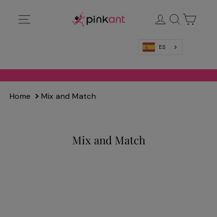
Ir
Navegación
Ingresar
Buscar
Carrit
directamente
al
contenido
ES
Home
Mix and Match
Mix and Match