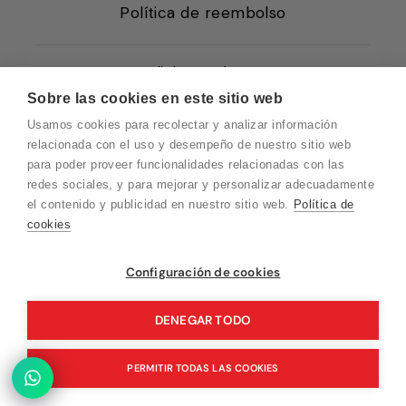
Política de reembolso
Condiciones de Venta
Sobre las cookies en este sitio web
Quiénes somos
Usamos cookies para recolectar y analizar información
Política de Cookies
relacionada con el uso y desempeño de nuestro sitio web
para poder proveer funcionalidades relacionadas con las
Protección de Datos
redes sociales, y para mejorar y personalizar adecuadamente
Blog EN
el contenido y publicidad en nuestro sitio web.
Política de
cookies
Blog FR
Blog DE
Vuelvo en un momento. Recuerda que
Configuración de cookies
nuestro horario de atención al cliente es de
Blog IT
10 a 15 horas.
DENEGAR TODO
PERMITIR TODAS LAS COOKIES
© 2026 Pink Ant