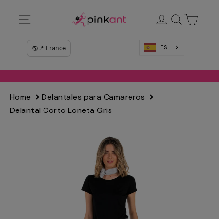
Ir
Navegación
Ingresar
Buscar
Carrit
directamente
al
contenido
ES
Home
Delantales para Camareros
Delantal Corto Loneta Gris