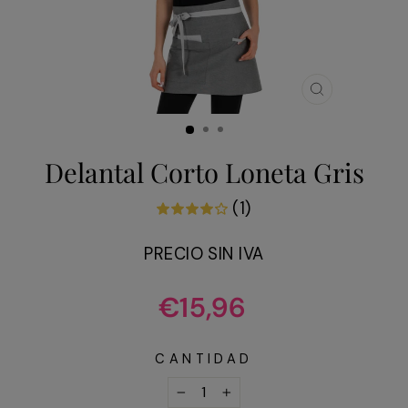
CERRAR
(ESC)
Delantal Corto Loneta Gris
(1)
PRECIO SIN IVA
Precio
€15,96
habitual
CANTIDAD
−
+