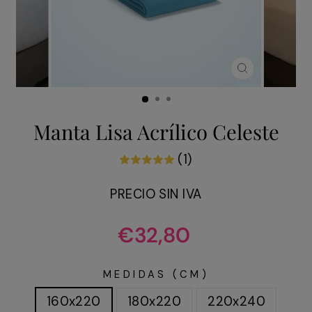
CERRAR
(ESC)
Manta Lisa Acrílico Celeste
(1)
PRECIO SIN IVA
Precio
€32,80
habitual
MEDIDAS (CM)
160x220
180x220
220x240