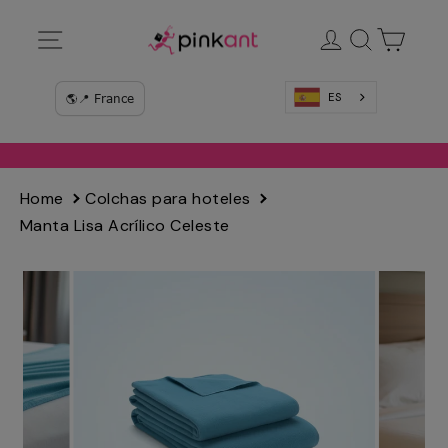
Ir
Navegación
Ingresar
Buscar
Carrit
directamente
al
contenido
ES
Home
Colchas para hoteles
Manta Lisa Acrílico Celeste