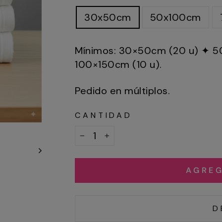
30x50cm
50x100cm
Mínimos: 30×50cm (20 u) ✦ 5
100×150cm (10 u).
Pedido en múltiplos.
CANTIDAD
−
+
AGREG
D