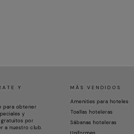
RATE Y
MÁS VENDIDOS
A
Amenities para hoteles
e para obtener
Toallas hoteleras
peciales y
gratuitos por
Sábanas hoteleras
r a nuestro club.
Uniformes