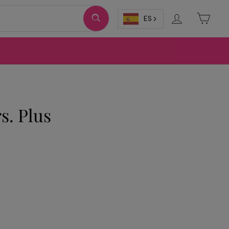
Ingresar
Carri
ES
s. Plus