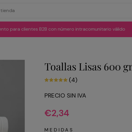
ento para clientes B2B con número intracomunitario válido
Toallas Lisas 600 gr
(4)
PRECIO SIN IVA
Precio
€2,34
habitual
MEDIDAS