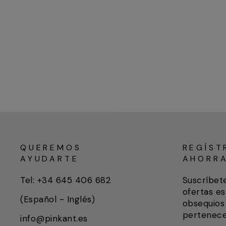
QUEREMOS
REGÍST
AYUDARTE
AHORR
Tel: +34 645 406 682
Suscríbet
ofertas es
(Español - Inglés)
obsequios 
pertenece
info@pinkant.es