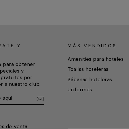
RATE Y
MÁS VENDIDOS
A
Amenities para hoteles
e para obtener
Toallas hoteleras
peciales y
gratuitos por
Sábanas hoteleras
r a nuestro club.
Uniformes
ETE
IR
es de Venta