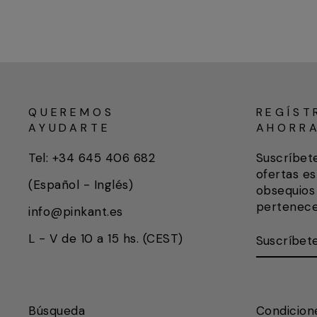
QUEREMOS
REGÍST
AYUDARTE
AHORR
Tel: +34 645 406 682
Suscríbet
ofertas es
(Español - Inglés)
obsequios 
pertenece
info@pinkant.es
SUSCRÍB
SUSCRIB
L - V de 10 a 15 hs. (CEST)
AQUÍ
Búsqueda
Condicion