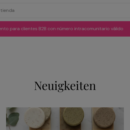
ento para clientes B2B con número intracomunitario válido
Neuigkeiten