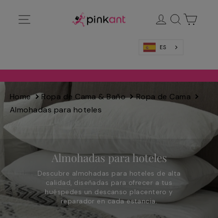
Ir
Navegación
Ingresar
Buscar
Carrit
directamente
al
contenido
ES
Home
Ropa de Cama & Baño
Ropa de Cama
Almohadas para hoteles
Almohadas para hoteles
Descubre almohadas para hoteles de alta
calidad, diseñadas para ofrecer a tus
huéspedes un descanso placentero y
reparador en cada estancia.