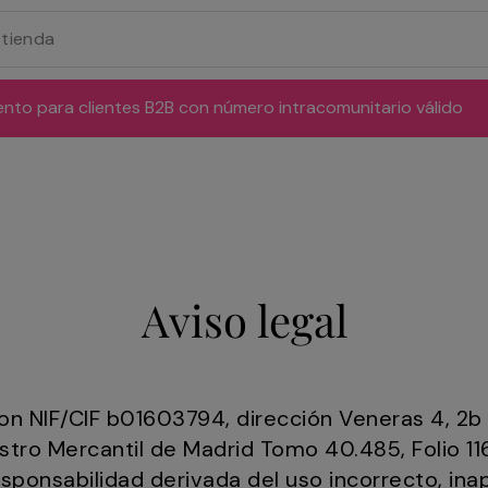
ento para clientes B2B con número intracomunitario válido
Aviso legal
 con NIF/CIF b01603794, dirección Veneras 4, 2
gistro Mercantil de Madrid Tomo 40.485, Folio 11
ponsabilidad derivada del uso incorrecto, inapr