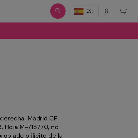
Ingresar
Carri
ES
b derecha, Madrid CP
6, Hoja M-718770, no
opiado o ilícito de la