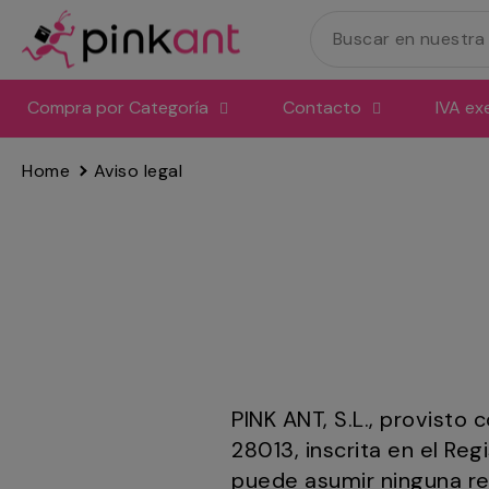
Ir
directamente
al
contenido
Compra por Categoría
Contacto
IVA ex
Home
Aviso legal
PINK ANT, S.L., provisto
28013, inscrita en el Re
puede asumir ninguna res