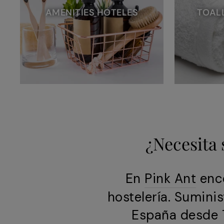
AMENITIES HOTELES
TOAL
¿Necesita 
En
Pink Ant
enco
hostelería. Sumini
España desde 7