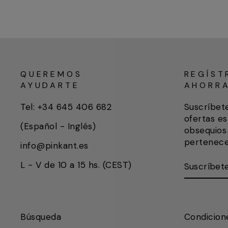
QUEREMOS
REGÍST
AYUDARTE
AHORR
Tel: +34 645 406 682
Suscríbet
ofertas es
(Español - Inglés)
obsequios 
pertenece
info@pinkant.es
SUSCRÍB
SUSCRIB
L - V de 10 a 15 hs. (CEST)
AQUÍ
Búsqueda
Condicion