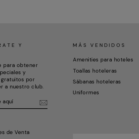
RATE Y
MÁS VENDIDOS
A
Amenities para hoteles
e para obtener
Toallas hoteleras
peciales y
gratuitos por
Sábanas hoteleras
r a nuestro club.
Uniformes
ETE
IR
es de Venta