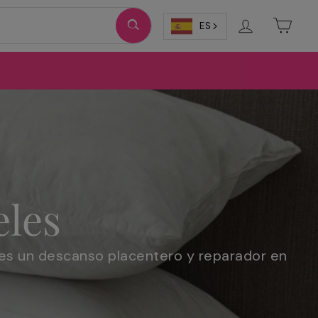
Ingresar
Carri
ES
eles
des un descanso placentero y reparador en