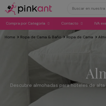
Ir
directamente
al
contenido
Compra por Categoría
Contacto
IVA ex
Home
Ropa de Cama & Baño
Ropa de Cama
Alm
Alm
Descubre almohadas para hoteles de alta 