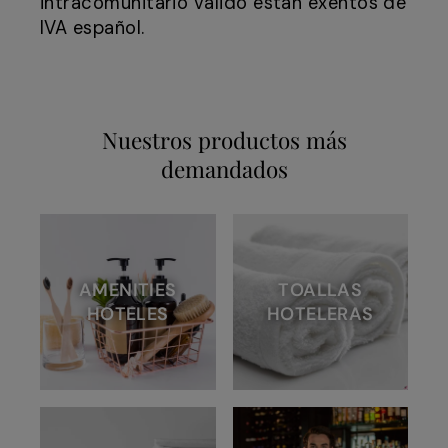
intracomunitario válido están exentos de
IVA español.
Nuestros productos más
demandados
AMENITIES
TOALLAS
HOTELES
HOTELERAS