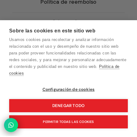
Política de reembolso
Condiciones de Venta
Sobre las cookies en este sitio web
Quiénes somos
Usamos cookies para recolectar y analizar información
Política de Cookies
relacionada con el uso y desempeño de nuestro sitio web
para poder proveer funcionalidades relacionadas con las
Protección de Datos
redes sociales, y para mejorar y personalizar adecuadamente
Blog EN
el contenido y publicidad en nuestro sitio web.
Política de
cookies
Blog FR
Blog DE
Vuelvo en un momento. Recuerda que
Configuración de cookies
nuestro horario de atención al cliente es de
Blog IT
10 a 15 horas.
DENEGAR TODO
PERMITIR TODAS LAS COOKIES
© 2026 Pink Ant