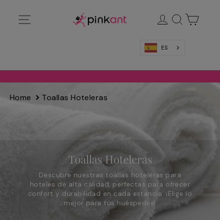
Ir
Navegación
Ingresar
Buscar
Carrit
directamente
al
contenido
ES
Home
Toallas Hoteleras
Toallas Hoteleras
Descubre nuestras toallas hoteleras para
hoteles de alta calidad, perfectas para ofrecer
confort y durabilidad en cada estancia. ¡Elige lo
mejor para tus huéspedes!