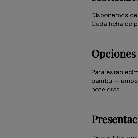
Disponemos de za
Cada ficha de p
Opciones 
Para establecim
bambú — empeine
hoteleras.
Presentac
Disponibles con