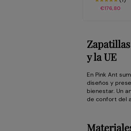
€176,80
Zapatilla
y la UE
En Pink Ant sum
diseños y prese
bienestar. Un a
de confort del 
Materiale