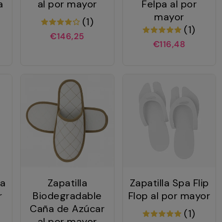
a
al por mayor
Felpa al por
mayor
(1)
(1)
€146,25
€116,48
da
Zapatilla
Zapatilla Spa Flip
r
Biodegradable
Flop al por mayor
Caña de Azúcar
(1)
al por mayor