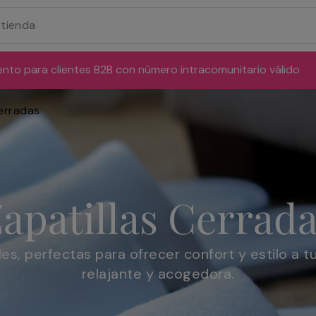
ento para clientes B2B con número intracomunitario válido
Cerradas
apatillas Cerrad
es, perfectas para ofrecer confort y estilo a 
relajante y acogedora.