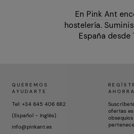
En
Pink Ant
enco
hostelería. Sumini
España desde 7
QUEREMOS
REGÍST
AYUDARTE
AHORR
Tel: +34 645 406 682
Suscríbet
ofertas es
(Español - Inglés)
obsequios 
pertenece
info@pinkant.es