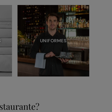
S
UNIFORMES
estaurante?