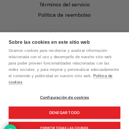
Términos del servicio
Política de reembolso
Condiciones de Venta
Sobre las cookies en este sitio web
Quiénes somos
Usamos cookies para recolectar y analizar información
Política de Cookies
relacionada con el uso y desempeño de nuestro sitio web
para poder proveer funcionalidades relacionadas con las
Protección de Datos
redes sociales, y para mejorar y personalizar adecuadamente
Blog EN
el contenido y publicidad en nuestro sitio web.
Política de
cookies
Blog FR
Blog DE
Vuelvo en un momento. Recuerda que
Configuración de cookies
nuestro horario de atención al cliente es de
Blog IT
10 a 15 horas.
DENEGAR TODO
PERMITIR TODAS LAS COOKIES