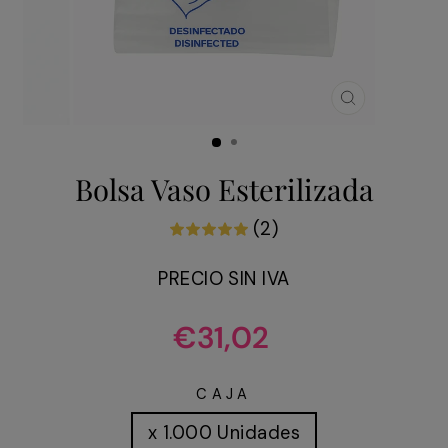
CERRAR
(ESC)
Bolsa Vaso Esterilizada
(2)
PRECIO SIN IVA
Precio
€31,02
habitual
CAJA
x 1.000 Unidades