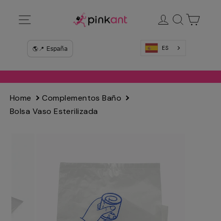
Ir
Navegación
Ingresar
Buscar
Carrit
directamente
al
contenido
ES
Home
Complementos Baño
Bolsa Vaso Esterilizada