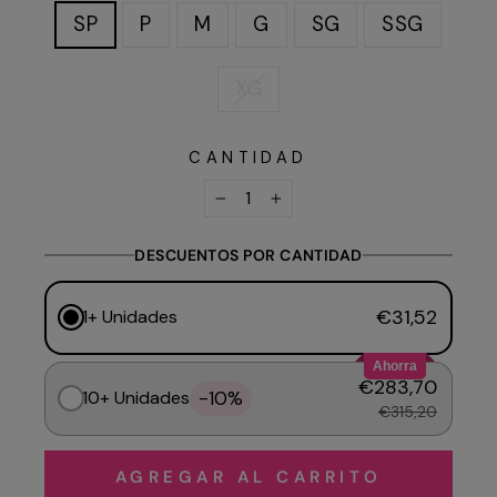
SP
P
M
G
SG
SSG
XG
CANTIDAD
−
+
DESCUENTOS POR CANTIDAD
€31,52
1+ Unidades
Ahorra
€283,70
-10%
10+ Unidades
€315,20
AGREGAR AL CARRITO