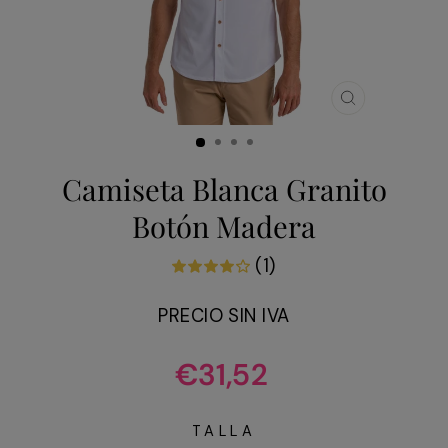
CERRAR
(ESC)
Camiseta Blanca Granito
Botón Madera
(1)
PRECIO SIN IVA
Precio
€31,52
habitual
TALLA