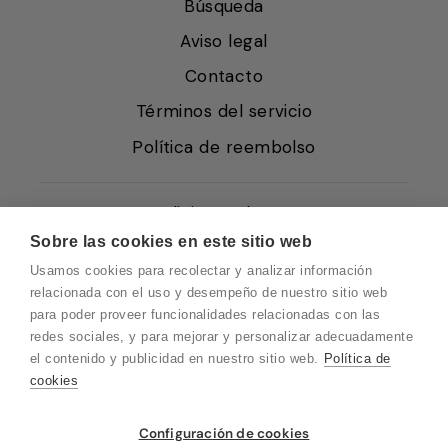
Búsqueda
Aviso legal
Contacto
Términos del servicio
Política de reembolso
Condiciones de Venta
Sobre las cookies en este sitio web
Quiénes somos
Usamos cookies para recolectar y analizar información
Política de Cookies
relacionada con el uso y desempeño de nuestro sitio web
para poder proveer funcionalidades relacionadas con las
Protección de Datos
redes sociales, y para mejorar y personalizar adecuadamente
Blog EN
el contenido y publicidad en nuestro sitio web.
Política de
cookies
Blog FR
Blog DE
Vuelvo en un momento. Recuerda que
Configuración de cookies
nuestro horario de atención al cliente es de