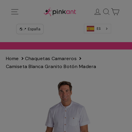
Ir
Navegación
Ingresar
Buscar
Carrit
directamente
al
contenido
ES
Home
Chaquetas Camareros
Camiseta Blanca Granito Botón Madera