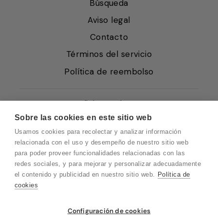
Búsqueda
Aviso legal
Contacto
Términos del servicio
Política de reembolso
Condiciones de Venta
Sobre las cookies en este sitio web
Quiénes somos
Usamos cookies para recolectar y analizar información
Política de Cookies
relacionada con el uso y desempeño de nuestro sitio web
para poder proveer funcionalidades relacionadas con las
Protección de Datos
redes sociales, y para mejorar y personalizar adecuadamente
Blog EN
el contenido y publicidad en nuestro sitio web.
Política de
cookies
Blog FR
Blog DE
Vuelvo en un momento. Recuerda que
Configuración de cookies
nuestro horario de atención al cliente es de