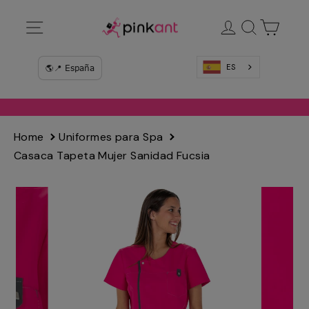
Ir
Navegación
Ingresar
Buscar
Carrit
directamente
al
contenido
ES
Home
Uniformes para Spa
Casaca Tapeta Mujer Sanidad Fucsia