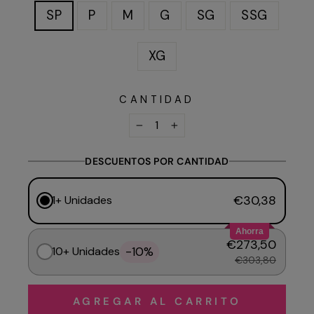
SP
P
M
G
SG
SSG
XG
CANTIDAD
−
+
DESCUENTOS POR CANTIDAD
€30,38
1+ Unidades
Ahorra
€273,50
-10%
10+ Unidades
€303,80
AGREGAR AL CARRITO