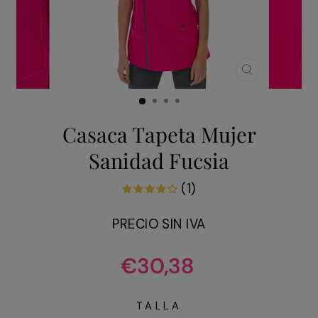
CERRAR
(ESC)
Casaca Tapeta Mujer
Sanidad Fucsia
(1)
PRECIO SIN IVA
Precio
€30,38
habitual
TALLA