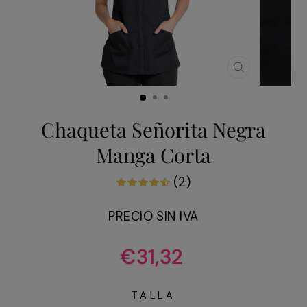
CERRAR
(ESC)
Chaqueta Señorita Negra
Manga Corta
(2)
PRECIO SIN IVA
Precio
€31,32
habitual
TALLA