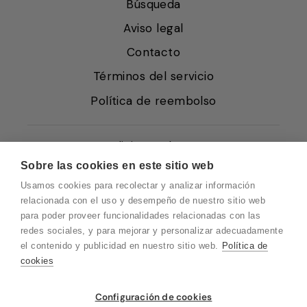
Búsqueda
Aviso legal
Contacto
Términos del servicio
Política de reembolso
Condiciones de Venta
Sobre las cookies en este sitio web
Quiénes somos
Usamos cookies para recolectar y analizar información
Política de Cookies
relacionada con el uso y desempeño de nuestro sitio web
para poder proveer funcionalidades relacionadas con las
Protección de Datos
redes sociales, y para mejorar y personalizar adecuadamente
Blog EN
el contenido y publicidad en nuestro sitio web.
Política de
cookies
Blog FR
Blog DE
Vuelvo en un momento. Recuerda que
Configuración de cookies
nuestro horario de atención al cliente es de