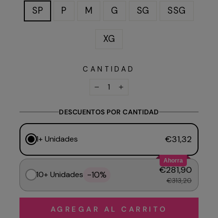
SP
P
M
G
SG
SSG
XG
CANTIDAD
−
+
DESCUENTOS POR CANTIDAD
€31,32
1+ Unidades
Ahorra
€281,90
-10%
10+ Unidades
€313,20
AGREGAR AL CARRITO