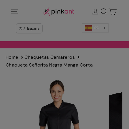
Ir
Navegación
Ingresar
Buscar
Carrit
directamente
al
contenido
ES
Home
Chaquetas Camareros
Chaqueta Señorita Negra Manga Corta