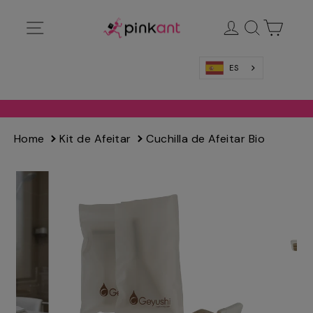
Ir
Navegación
Ingresar
Buscar
Carrit
directamente
al
contenido
ES
Home
Kit de Afeitar
Cuchilla de Afeitar Bio