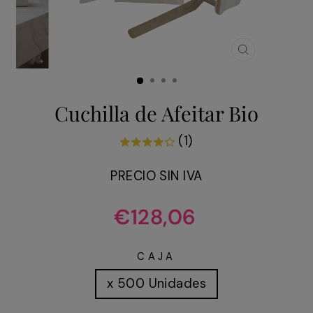
CERRAR
(ESC)
Cuchilla de Afeitar Bio
(1)
PRECIO SIN IVA
Precio
€128,06
habitual
CAJA
x 500 Unidades