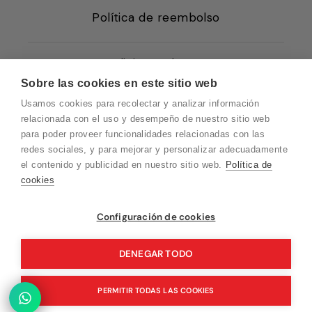
Política de reembolso
Condiciones de Venta
Sobre las cookies en este sitio web
Quiénes somos
Usamos cookies para recolectar y analizar información
Política de Cookies
relacionada con el uso y desempeño de nuestro sitio web
para poder proveer funcionalidades relacionadas con las
Protección de Datos
redes sociales, y para mejorar y personalizar adecuadamente
Blog EN
el contenido y publicidad en nuestro sitio web.
Política de
cookies
Blog FR
Blog DE
Vuelvo en un momento. Recuerda que
Configuración de cookies
nuestro horario de atención al cliente es de
Blog IT
10 a 15 horas.
DENEGAR TODO
PERMITIR TODAS LAS COOKIES