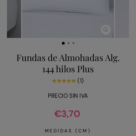
CERRAR
(ESC)
Fundas de Almohadas Alg.
144 hilos Plus
(1)
PRECIO SIN IVA
Precio
€3,70
habitual
MEDIDAS (CM)