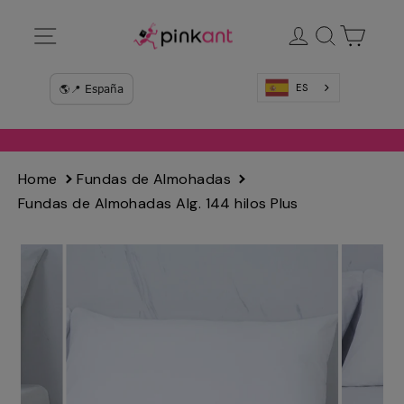
Ir
Navegación
Ingresar
Buscar
Carrit
directamente
al
contenido
ES
Home
Fundas de Almohadas
Fundas de Almohadas Alg. 144 hilos Plus