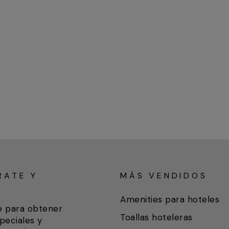
RATE Y
MÁS VENDIDOS
A
Amenities para hoteles
e para obtener
Toallas hoteleras
peciales y