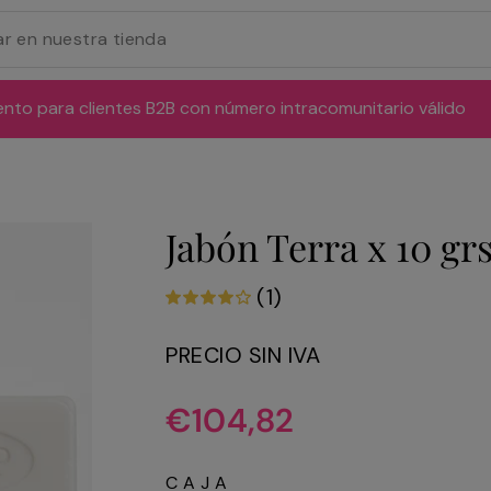
ento para clientes B2B con número intracomunitario válido
Jabón Terra x 10 grs
(1)
PRECIO SIN IVA
Precio
€104,82
habitual
CAJA