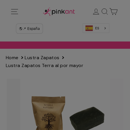
Ir
Navegación
Ingresar
Buscar
Carrit
directamente
al
contenido
ES
Home
Lustra Zapatos
Lustra Zapatos Terra al por mayor