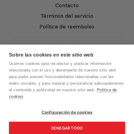
Contacto
Términos del servicio
Política de reembolso
Condiciones de Venta
Sobre las cookies en este sitio web
Quiénes somos
Usamos cookies para recolectar y analizar información
Política de Cookies
relacionada con el uso y desempeño de nuestro sitio web
para poder proveer funcionalidades relacionadas con las
Protección de Datos
redes sociales, y para mejorar y personalizar adecuadamente
Blog EN
el contenido y publicidad en nuestro sitio web.
Política de
cookies
Blog FR
Blog DE
Vuelvo en un momento. Recuerda que
Configuración de cookies
nuestro horario de atención al cliente es de
Blog IT
10 a 15 horas.
DENEGAR TODO