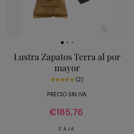
CERRAR
(ESC)
Lustra Zapatos Terra al por
mayor
(2)
PRECIO SIN IVA
Precio
€185,76
habitual
CAJA