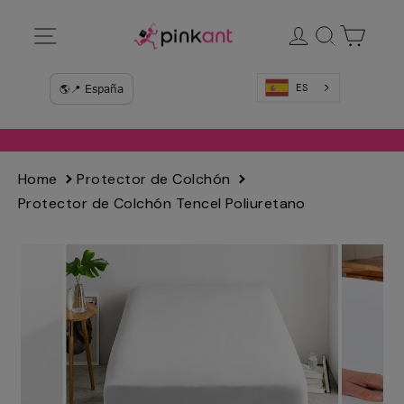
Ir
Navegación
Ingresar
Buscar
Carrit
directamente
al
contenido
ES
Home
Protector de Colchón
Protector de Colchón Tencel Poliuretano