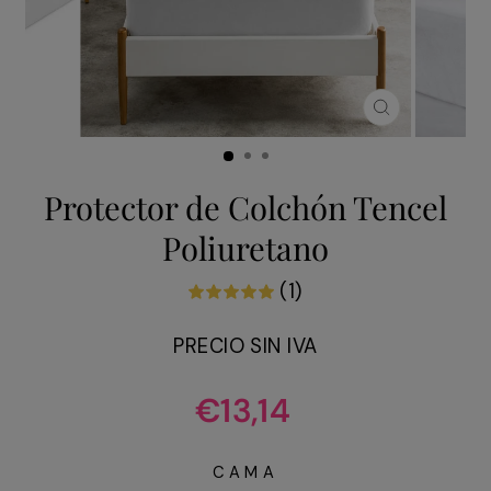
CERRAR
(ESC)
Protector de Colchón Tencel
Poliuretano
(1)
PRECIO SIN IVA
Precio
€13,14
habitual
CAMA