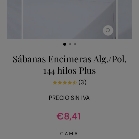
CERRAR
(ESC)
Sábanas Encimeras Alg./Pol.
144 hilos Plus
(3)
PRECIO SIN IVA
Precio
€8,41
habitual
CAMA