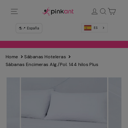
Ir
Navegación
Ingresar
Buscar
Carrit
directamente
al
contenido
ES
Home
Sábanas Hoteleras
Sábanas Encimeras Alg./Pol. 144 hilos Plus