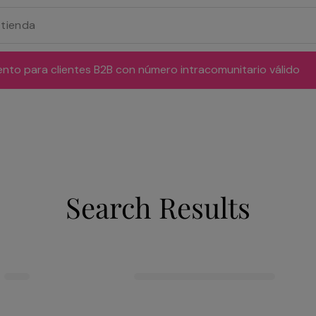
ento para clientes B2B con número intracomunitario válido
Search Results