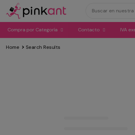
Ir
directamente
al
contenido
Compra por Categoría
Contacto
IVA ex
Home
Search Results