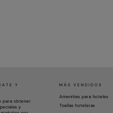
RATE Y
MÁS VENDIDOS
A
Amenities para hoteles
e para obtener
Toallas hoteleras
peciales y
gratuitos por