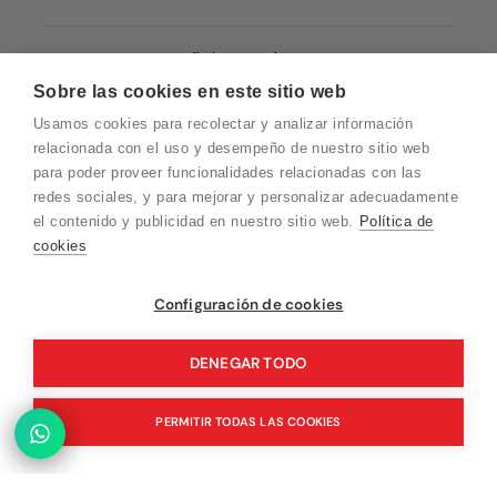
Condiciones de Venta
Sobre las cookies en este sitio web
Quiénes somos
Usamos cookies para recolectar y analizar información
Política de Cookies
relacionada con el uso y desempeño de nuestro sitio web
para poder proveer funcionalidades relacionadas con las
Protección de Datos
redes sociales, y para mejorar y personalizar adecuadamente
Blog EN
el contenido y publicidad en nuestro sitio web.
Política de
cookies
Blog FR
Blog DE
Vuelvo en un momento. Recuerda que
Configuración de cookies
nuestro horario de atención al cliente es de
Blog IT
10 a 15 horas.
DENEGAR TODO
PERMITIR TODAS LAS COOKIES
© 2026 Pink Ant