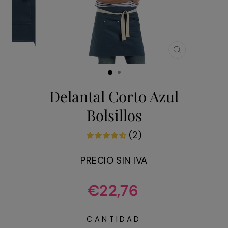
CERRAR
(ESC)
Delantal Corto Azul
Bolsillos
(2)
PRECIO SIN IVA
Precio
€22,76
habitual
CANTIDAD