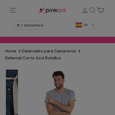
Ir
Navegación
Ingresar
Buscar
Carrit
directamente
al
contenido
ES
Home
Delantales para Camareros
Delantal Corto Azul Bolsillos