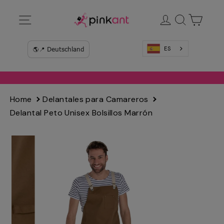
Ir
Navegación
Ingresar
Buscar
Carrit
directamente
al
contenido
ES
Home
Delantales para Camareros
Delantal Peto Unisex Bolsillos Marrón