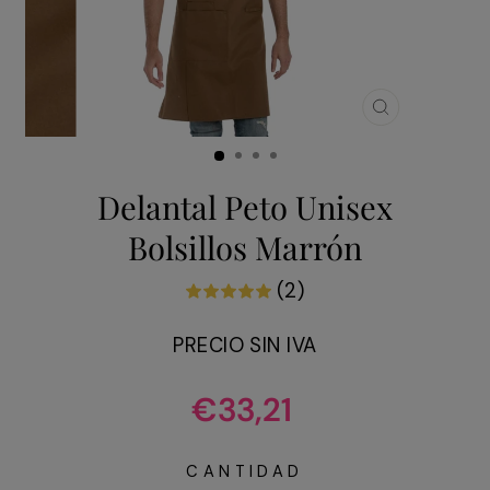
CERRAR
(ESC)
Delantal Peto Unisex
Bolsillos Marrón
(2)
PRECIO SIN IVA
Precio
€33,21
habitual
CANTIDAD