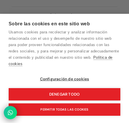
Condiciones de Venta
Sobre las cookies en este sitio web
Quiénes somos
Usamos cookies para recolectar y analizar información
Política de Cookies
relacionada con el uso y desempeño de nuestro sitio web
para poder proveer funcionalidades relacionadas con las
Protección de Datos
redes sociales, y para mejorar y personalizar adecuadamente
Blog EN
el contenido y publicidad en nuestro sitio web.
Política de
cookies
Blog FR
Blog DE
Vuelvo en un momento. Recuerda que
Configuración de cookies
nuestro horario de atención al cliente es de
Blog IT
10 a 15 horas.
DENEGAR TODO
PERMITIR TODAS LAS COOKIES
© 2026 Pink Ant