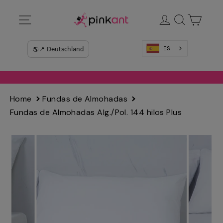
Ir
Navegación
Ingresar
Buscar
Carrit
directamente
al
contenido
ES
Home
Fundas de Almohadas
Fundas de Almohadas Alg./Pol. 144 hilos Plus