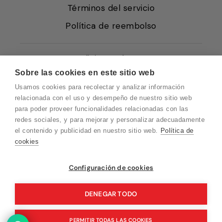
Términos del servicio
Política de reembolso
Condiciones de Venta
Sobre las cookies en este sitio web
Quiénes somos
Usamos cookies para recolectar y analizar información
Política de Cookies
relacionada con el uso y desempeño de nuestro sitio web
para poder proveer funcionalidades relacionadas con las
Protección de Datos
redes sociales, y para mejorar y personalizar adecuadamente
Blog EN
el contenido y publicidad en nuestro sitio web.
Política de
cookies
Blog FR
Blog DE
Vuelvo en un momento. Recuerda que
Configuración de cookies
nuestro horario de atención al cliente es de
Blog IT
10 a 15 horas.
DENEGAR TODO
PERMITIR TODAS LAS COOKIES