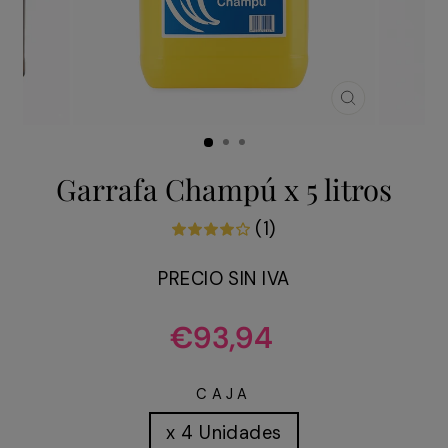
CERRAR
(ESC)
Garrafa Champú x 5 litros
(1)
PRECIO SIN IVA
Precio
€93,94
habitual
CAJA
x 4 Unidades