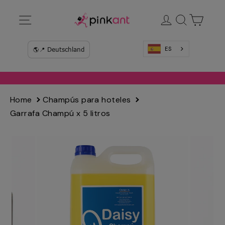
Ir
Navegación
Ingresar
Buscar
Carrit
directamente
al
contenido
ES
Home
Champús para hoteles
Garrafa Champú x 5 litros