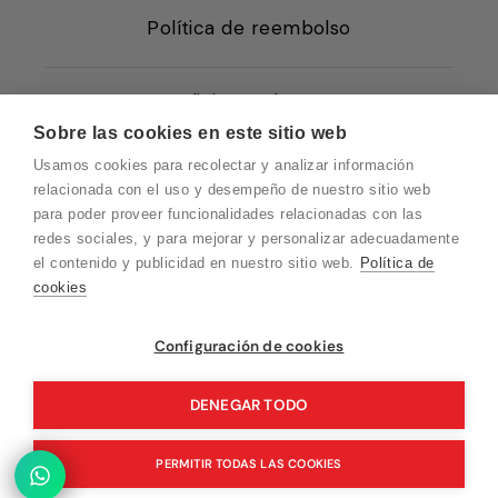
Política de reembolso
Condiciones de Venta
Sobre las cookies en este sitio web
Quiénes somos
Usamos cookies para recolectar y analizar información
Política de Cookies
relacionada con el uso y desempeño de nuestro sitio web
para poder proveer funcionalidades relacionadas con las
Protección de Datos
redes sociales, y para mejorar y personalizar adecuadamente
Blog EN
el contenido y publicidad en nuestro sitio web.
Política de
cookies
Blog FR
Blog DE
Vuelvo en un momento. Recuerda que
Configuración de cookies
nuestro horario de atención al cliente es de
Blog IT
10 a 15 horas.
DENEGAR TODO
PERMITIR TODAS LAS COOKIES