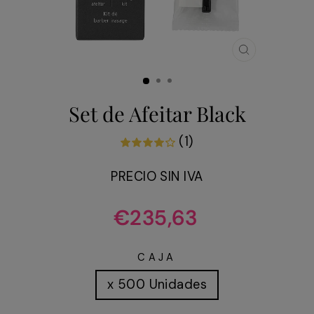
CERRAR
(ESC)
Set de Afeitar Black
(1)
PRECIO SIN IVA
Precio
€235,63
habitual
CAJA
x 500 Unidades