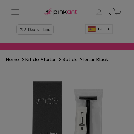
Ir
Navegación
Ingresar
Buscar
Carrit
directamente
al
contenido
ES
Home
Kit de Afeitar
Set de Afeitar Black