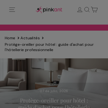
Ir
Navegación
Ingresar
Buscar
Carrit
directamente
al
contenido
Home
Actualités
Protège-oreiller pour hôtel : guide d'achat pour
l'hôtellerie professionnelle
07 de julio, 2026
Protège-oreiller pour hôtel :
guide d'achat pour l'hôtellerie