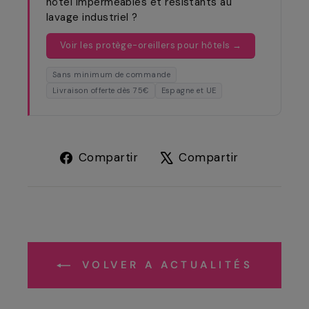
hôtel imperméables et résistants au
lavage industriel ?
Voir les protège-oreillers pour hôtels →
Sans minimum de commande
Livraison offerte dès 75€
Espagne et UE
Compartir
Tuitear
Compartir
Compartir
en
en
Facebook
X
VOLVER A ACTUALITÉS