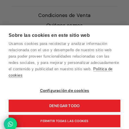
Condiciones de Venta
Quiénes somos
Política de Cookies
Sobre las cookies en este sitio web
Usamos cookies para recolectar y analizar información
Protección de Datos
relacionada con el uso y desempeño de nuestro sitio web
Blog EN
para poder proveer funcionalidades relacionadas con las
redes sociales, y para mejorar y personalizar adecuadamente
Blog FR
el contenido y publicidad en nuestro sitio web.
Política de
Blog DE
cookies
Blog IT
Vuelvo en un momento. Recuerda que
Configuración de cookies
nuestro horario de atención al cliente es de
10 a 15 horas.
DENEGAR TODO
© 2026 Pink Ant
PERMITIR TODAS LAS COOKIES