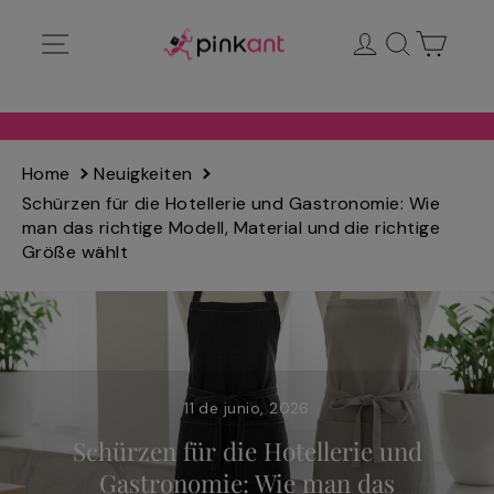
Ir
Navegación
Ingresar
Buscar
Carrit
directamente
al
contenido
Home
Neuigkeiten
Schürzen für die Hotellerie und Gastronomie: Wie
man das richtige Modell, Material und die richtige
Größe wählt
11 de junio, 2026
Schürzen für die Hotellerie und
Gastronomie: Wie man das