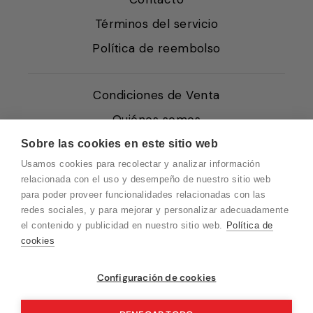
Términos del servicio
Política de reembolso
Condiciones de Venta
Quiénes somos
Política de Cookies
Sobre las cookies en este sitio web
Usamos cookies para recolectar y analizar información
Protección de Datos
relacionada con el uso y desempeño de nuestro sitio web
Blog EN
para poder proveer funcionalidades relacionadas con las
redes sociales, y para mejorar y personalizar adecuadamente
Blog FR
el contenido y publicidad en nuestro sitio web.
Política de
Blog DE
cookies
Blog IT
Vuelvo en un momento. Recuerda que
Configuración de cookies
nuestro horario de atención al cliente es de
10 a 15 horas.