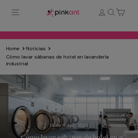
Ir
Navegación
Ingresar
Buscar
Carrit
directamente
al
contenido
Home
Noticias
Cómo lavar sábanas de hotel en lavandería
industrial
14 de mayo, 2026
Cómo lavar sábanas de hotel en