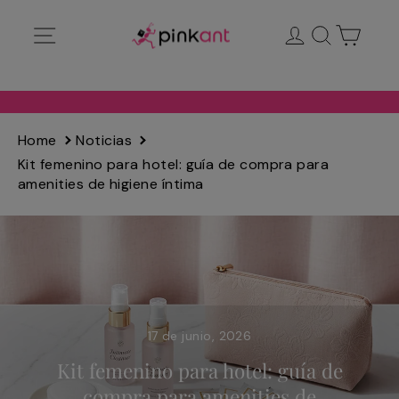
Ir
Navegación
Ingresar
Buscar
Carrit
directamente
al
contenido
Home
Noticias
Kit femenino para hotel: guía de compra para
amenities de higiene íntima
17 de junio, 2026
Kit femenino para hotel: guía de
compra para amenities de