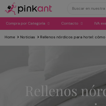
Ir
directamente
al
contenido
Compra por Categoría
Contacto
IVA ex
Home
Noticias
Rellenos nórdicos para hotel: cómo e
Rellenos nórd