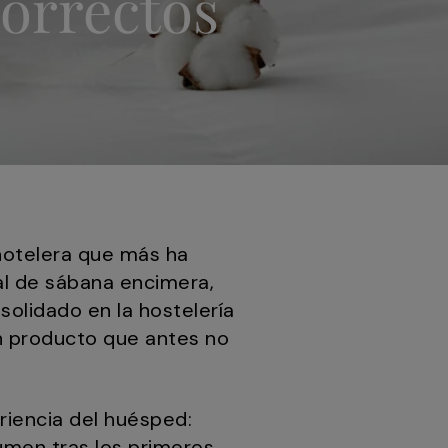
correctos
hotelera que más ha
al de sábana encimera,
solidado en la hostelería
un producto que antes no
riencia del huésped:
umen tras los primeros