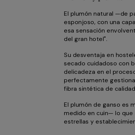
El plumón natural —de pa
esponjoso, con una capac
esa sensación envolven
del gran hotel".
Su desventaja en hostel
secado cuidadoso con b
delicadeza en el proceso
perfectamente gestionabl
fibra sintética de calida
El plumón de ganso es m
medido en cuin— lo que 
estrellas y establecimie