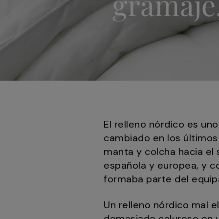
gramaje,
El relleno nórdico es u
cambiado en los últimos 
manta y colcha hacia el 
española y europea, y co
formaba parte del equi
Un relleno nórdico mal e
demasiado caluroso en ve